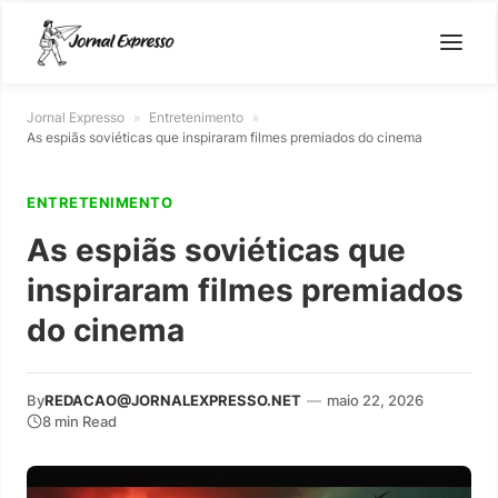
Jornal Expresso
»
Entretenimento
»
As espiãs soviéticas que inspiraram filmes premiados do cinema
ENTRETENIMENTO
As espiãs soviéticas que
inspiraram filmes premiados
do cinema
By
REDACAO@JORNALEXPRESSO.NET
—
maio 22, 2026
8 min Read