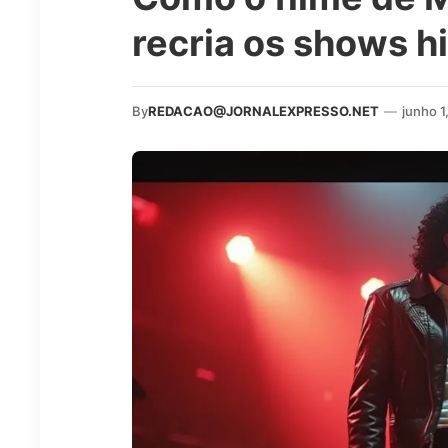
recria os shows h
By
REDACAO@JORNALEXPRESSO.NET
—
junho 1