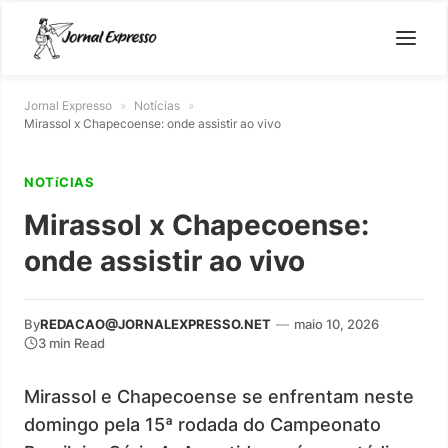
Jornal Expresso
»
Notícias
»
Mirassol x Chapecoense: onde assistir ao vivo
NOTíCIAS
Mirassol x Chapecoense:
onde assistir ao vivo
By
REDACAO@JORNALEXPRESSO.NET
—
maio 10, 2026
3 min Read
Mirassol e Chapecoense se enfrentam neste
domingo pela 15ª rodada do Campeonato