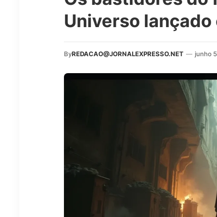
Universo lançado
By
REDACAO@JORNALEXPRESSO.NET
—
junho 5