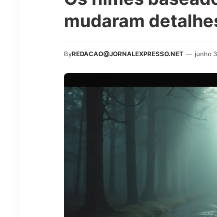
mudaram detalhe
By
REDACAO@JORNALEXPRESSO.NET
—
junho 3