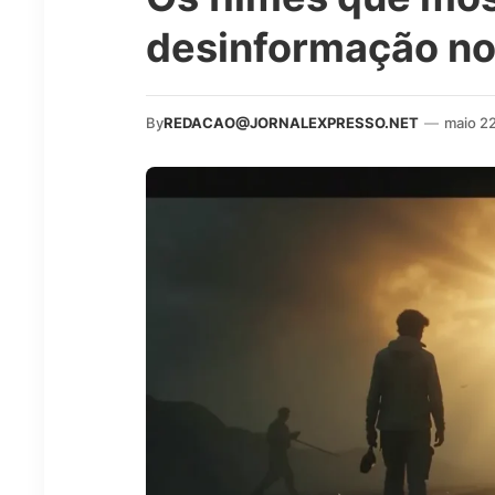
desinformação no
By
REDACAO@JORNALEXPRESSO.NET
—
maio 2