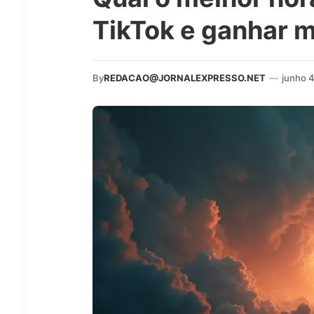
TikTok e ganhar m
By
REDACAO@JORNALEXPRESSO.NET
—
junho 