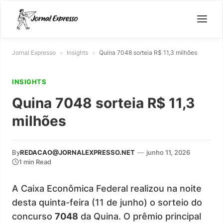
Jornal Expresso
»
Insights
»
Quina 7048 sorteia R$ 11,3 milhões
INSIGHTS
Quina 7048 sorteia R$ 11,3
milhões
By
REDACAO@JORNALEXPRESSO.NET
—
junho 11, 2026
1 min Read
A Caixa Econômica Federal realizou na noite
desta quinta-feira (11 de junho) o sorteio do
concurso
7048
da Quina. O prêmio principal