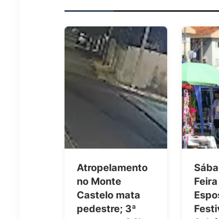
Atropelamento
Sába
no Monte
Feira
Castelo mata
Espo
pedestre; 3ª
Festi