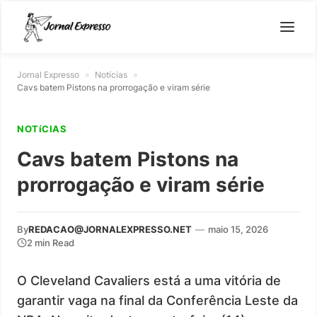
Jornal Expresso
»
Notícias
»
Cavs batem Pistons na prorrogação e viram série
NOTíCIAS
Cavs batem Pistons na
prorrogação e viram série
By
REDACAO@JORNALEXPRESSO.NET
—
maio 15, 2026
2 min Read
O Cleveland Cavaliers está a uma vitória de
garantir vaga na final da Conferência Leste da