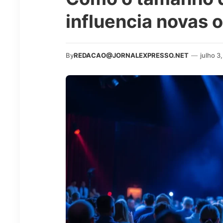
influencia novas 
By
REDACAO@JORNALEXPRESSO.NET
—
julho 3