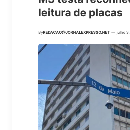
leitura de placas
By
REDACAO@JORNALEXPRESSO.NET
—
julho 3