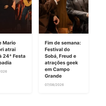
e Mario
Fim de semana:
ri atrai
Festival do
 à 24ª Festa
Sobá, Freud e
badia
atrações geek
em Campo
2026
Grande
07/08/2026